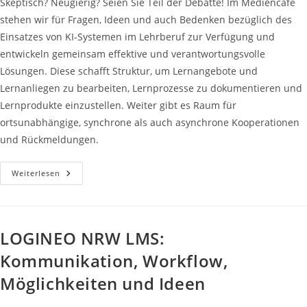
Skeptisch? Neugierig? Seien Sie Teil der Debatte! Im Mediencafé
stehen wir für Fragen, Ideen und auch Bedenken bezüglich des
Einsatzes von KI-Systemen im Lehrberuf zur Verfügung und
entwickeln gemeinsam effektive und verantwortungsvolle
Lösungen. Diese schafft Struktur, um Lernangebote und
Lernanliegen zu bearbeiten, Lernprozesse zu dokumentieren und
Lernprodukte einzustellen. Weiter gibt es Raum für
ortsunabhängige, synchrone als auch asynchrone Kooperationen
und Rückmeldungen.
Künstliche
Weiterlesen
Intelligenz
–
Einsatz
In
Seminar
Und
LOGINEO NRW LMS:
Schule
Kommunikation, Workflow,
Möglichkeiten und Ideen