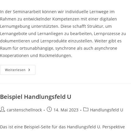
Kategorie:
In der Seminararbeit können wir individuelle Lernwege im
Rahmen zu entwickelnder Kompetenzen mit einer digitalen
Lernumgebung unterstützten. Diese schafft Struktur, um
Lernangebote und Lernanliegen zu bearbeiten, Lernprozesse zu
dokumentieren und Lernprodukte einzustellen. Weiter gibt es
Raum für ortsunabhängige, synchrone als auch asynchrone
Kooperationen und Rückmeldungen.
Digitale
Weiterlesen
Lernumgebung
Mit
LOGINEO
NRW
LMS
Gestalten
Beispiel Handlungsfeld U
Beitrags-
Beitrag
Beitrags-
carstenschellnock
14. Mai 2023
Handlungsfeld U
Autor:
veröffentlicht:
Kategorie:
Das ist eine Beispiel-Seite für das Handlungsfeld U. Perspektive