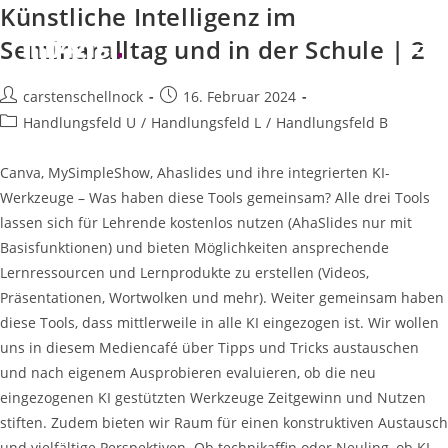
Künstliche Intelligenz im
Zum
Inhalt
Seminaralltag und in der Schule | 2
springen
Beitrags-
Beitrag
carstenschellnock
16. Februar 2024
Autor:
veröffentlicht:
Beitrags-
Handlungsfeld U
/
Handlungsfeld L
/
Handlungsfeld B
Kategorie:
Canva, MySimpleShow, Ahaslides und ihre integrierten KI-
Werkzeuge – Was haben diese Tools gemeinsam? Alle drei Tools
lassen sich für Lehrende kostenlos nutzen (AhaSlides nur mit
Basisfunktionen) und bieten Möglichkeiten ansprechende
Lernressourcen und Lernprodukte zu erstellen (Videos,
Präsentationen, Wortwolken und mehr). Weiter gemeinsam haben
diese Tools, dass mittlerweile in alle KI eingezogen ist. Wir wollen
uns in diesem Mediencafé über Tipps und Tricks austauschen
und nach eigenem Ausprobieren evaluieren, ob die neu
eingezogenen KI gestützten Werkzeuge Zeitgewinn und Nutzen
stiften. Zudem bieten wir Raum für einen konstruktiven Austausch
und vielfältige Perspektiven. Ob technikaffin oder Neuling, ob KI-