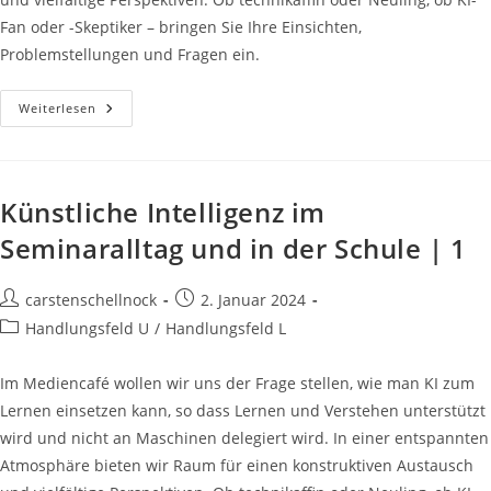
Fan oder -Skeptiker – bringen Sie Ihre Einsichten,
Problemstellungen und Fragen ein.
Künstliche
Weiterlesen
Intelligenz
Im
Seminaralltag
Und
In
Der
Künstliche Intelligenz im
Schule
|
Seminaralltag und in der Schule | 1
2
Beitrags-
Beitrag
carstenschellnock
2. Januar 2024
Autor:
veröffentlicht:
Beitrags-
Handlungsfeld U
/
Handlungsfeld L
Kategorie:
Im Mediencafé wollen wir uns der Frage stellen, wie man KI zum
Lernen einsetzen kann, so dass Lernen und Verstehen unterstützt
wird und nicht an Maschinen delegiert wird. In einer entspannten
Atmosphäre bieten wir Raum für einen konstruktiven Austausch