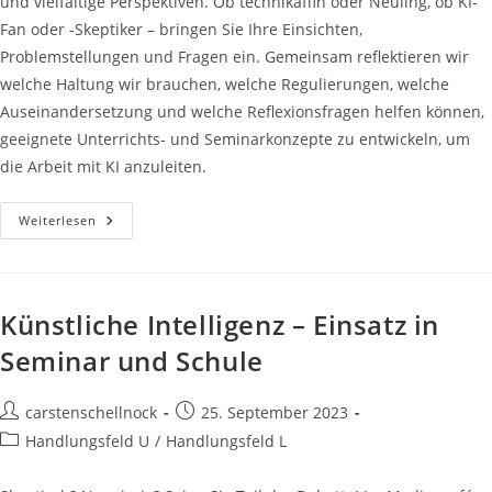
und vielfältige Perspektiven. Ob technikaffin oder Neuling, ob KI-
Fan oder -Skeptiker – bringen Sie Ihre Einsichten,
Problemstellungen und Fragen ein. Gemeinsam reflektieren wir
welche Haltung wir brauchen, welche Regulierungen, welche
Auseinandersetzung und welche Reflexionsfragen helfen können,
geeignete Unterrichts- und Seminarkonzepte zu entwickeln, um
die Arbeit mit KI anzuleiten.
Künstliche
Weiterlesen
Intelligenz
Im
Seminaralltag
Und
In
Der
Künstliche Intelligenz – Einsatz in
Schule
|
Seminar und Schule
1
Beitrags-
Beitrag
carstenschellnock
25. September 2023
Autor:
veröffentlicht:
Beitrags-
Handlungsfeld U
/
Handlungsfeld L
Kategorie: