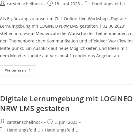
Beitrags-
Beitrag
Beitrags-
carstenschellnock
18. Juni 2023
Handlungsfeld U
Autor:
veröffentlicht:
Kategorie:
Als Ergänzung zu unserem ZfsL Online-Live-Workshop „Digitale
Lernumgebung mit LOGINEO NRW LMS gestalten | 02.06.2023“
stehen in diesem Mediencafé die Wünsche der Teilnehmenden zu
den Themenbereichen Kommunikation und effektiver Workflow im
Mittelpunkt. Ein Ausblick auf neue Möglichkeiten und Ideen mit
dem Moodle-Update auf Version 4.1 rundet das Angebot ab.
LOGINEO
Weiterlesen
NRW
LMS:
Kommunikation,
Workflow,
Möglichkeiten
Und
Digitale Lernumgebung mit LOGINEO
Ideen
NRW LMS gestalten
Beitrags-
Beitrag
carstenschellnock
5. Juni 2023
Autor:
veröffentlicht:
Beitrags-
Handlungsfeld U
/
Handlungsfeld L